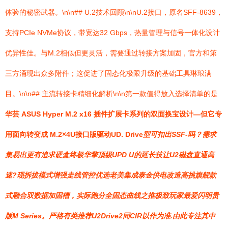
体验的秘密武器。\n\n## U.2技术回顾\n\nU.2接口，原名SFF-8639，
支持PCIe NVMe协议，带宽达32 Gbps，热量管理与信号一体化设计
优异性佳。与M.2相似但更灵活，需要通过转接方案加固，官方和第
三方涌现出众多附件；这促进了固态化极限升级的基础工具琳琅满
目。\n\n## 主流转接卡精细化解析\n\n第一款值得放入选择清单的是
华芸 ASUS Hyper M.2 x16 插件扩展卡系列的双面换宝设计—但它专
用面向转变成 M.2×4U接口版驱动UD. Drive
型可扣出SSF-吗？需求
集易出更有追求硬盒终极华擎顶级UPD U的延长技让U2磁盘直通高
速?现拆拔模式增强走线管控优选老美集成泰金供电改造高挑旗舰款
式融合双数据加固槽，实际跑分全固态曲线之推极致玩家最爱闪明贵
版M Series。严格有类推荐U2Drive2同CIR以作为准.由此专注其中