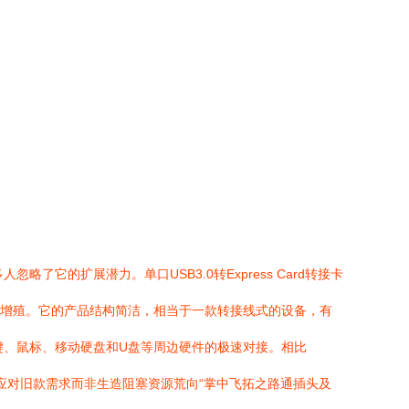
了它的扩展潜力。单口USB3.0转Express Card转接卡
的大幅增殖。它的产品结构简洁，相当于一款转接线式的设备，有
捷键、鼠标、移动硬盘和U盘等周边硬件的极速对接。相比
应对旧款需求而非生造阻塞资源荒向“掌中飞拓之路通插头及